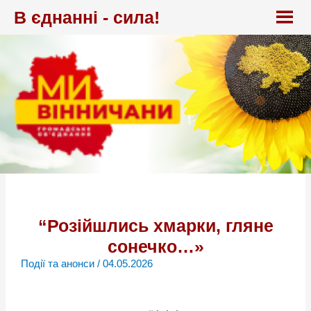
Перейти
В єднанні - сила!
до
вмісту
“Розійшлись хмарки, гляне
сонечко…»
Події та анонси
/
04.05.2026