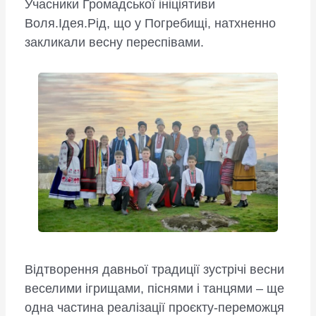
Учасники Громадської ініціятиви
Воля.Ідея.Рід, що у Погребищі, натхненно
закликали весну переспівами.
Відтворення давньої традиції зустрічі весни
веселими ігрищами, піснями і танцями – ще
одна частина реалізації проєкту-переможця