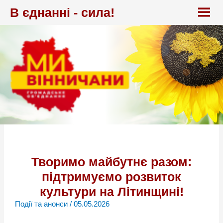
Перейти
В єднанні - сила!
до
вмісту
Творимо майбутнє разом:
підтримуємо розвиток
культури на Літинщині!
Події та анонси
/
05.05.2026