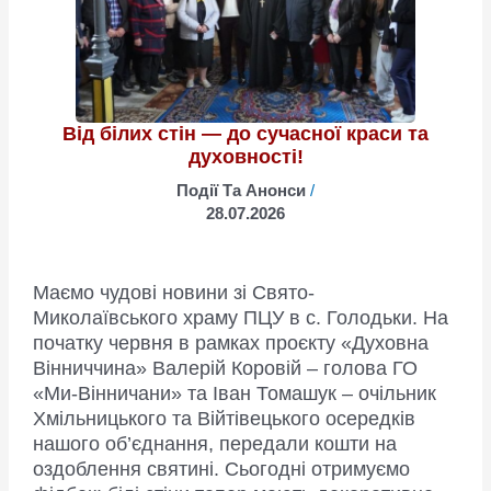
Від білих стін — до сучасної краси та
духовності!
Події Та Анонси
/
28.07.2026
Маємо чудові новини зі Свято-
Миколаївського храму ПЦУ в с. Голодьки. На
початку червня в рамках проєкту «Духовна
Вінниччина» Валерій Коровій – голова ГО
«Ми-Вінничани» та Іван Томашук – очільник
Хмільницького та Війтівецького осередків
нашого об’єднання, передали кошти на
оздоблення святині. Сьогодні отримуємо