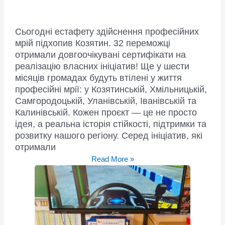
Сьогодні естафету здійснення професійних
мрій підхопив Козятин. 32 переможці
отримали довгоочікувані сертифікати на
реалізацію власних ініціатив! Ще у шести
місяців громадах будуть втілені у життя
професійні мрії: у Козятинській, Хмільницькій,
Самгородоцькій, Уланівській, Іванівській та
Калинівській. Кожен проєкт — це не просто
ідея, а реальна історія стійкості, підтримки та
розвитку нашого регіону. Серед ініціатив, які
отримали
Марафон
Read More »
нагородження
конкурсу
“Професійне
зростання”
виходить