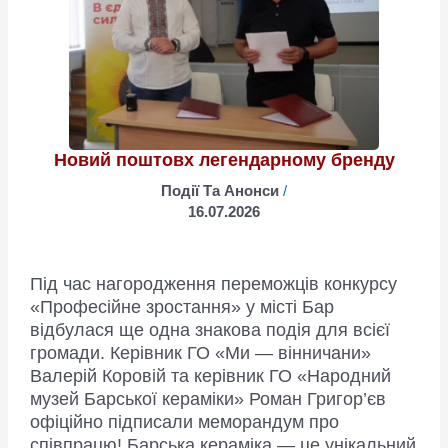
марафон
«Професійне
зростання»
завітав
до
Липовця!
Новий поштовх легендарному бренду
Події Та Анонси
/
16.07.2026
Під час нагородження переможців конкурсу
«Професійне зростання» у місті Бар
відбулася ще одна знакова подія для всієї
громади. Керівник ГО «Ми — вінничани»
Валерій Коровій та керівник ГО «Народний
музей Барської кераміки» Роман Григор’єв
офіційно підписали меморандум про
співпрацю! Барська кераміка — це унікальний