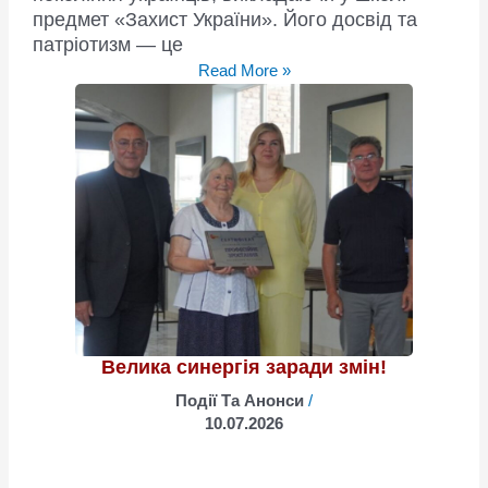
предмет «Захист України». Його досвід та
патріотизм — це
Підсилюємо
Read More »
команду
«Ми
—
Вінничани»
на
місцях!
Велика синергія заради змін!
Події Та Анонси
/
10.07.2026