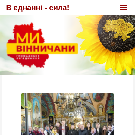
Перейти
В єднанні - сила!
до
вмісту