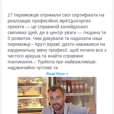
27 переможців отримали свої сертифікати на
реалізацію професійної мрії!Цьогорічні
проєкти — це справжній калейдоскоп
сміливих ідей, де в центрі уваги — людина та
її розвиток. Чим дивували та надихали наші
переможці:– Круті віражі: дехто наважився на
кардинальну зміну професії, щоб почати все з
чистого аркуша та знайти справжнє
покликання.– Турбота про найважливіше:
надзвичайно чутливі та
“Професійне
Read More »
зростання”
у
гостинному
місті
Бар