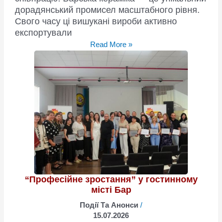
дорадянський промисел масштабного рівня.
Свого часу ці вишукані вироби активно
експортували
Новий
Read More »
поштовх
легендарному
бренду
“Професійне зростання” у гостинному
місті Бар
Події Та Анонси
/
15.07.2026