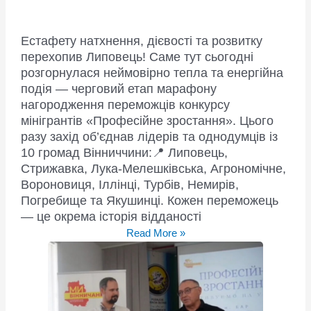
Естафету натхнення, дієвості та розвитку
перехопив Липовець! Саме тут сьогодні
розгорнулася неймовірно тепла та енергійна
подія — черговий етап марафону
нагородження переможців конкурсу
мінігрантів «Професійне зростання». Цього
разу захід об’єднав лідерів та однодумців із
10 громад Вінниччини:📍 Липовець,
Стрижавка, Лука-Мелешківська, Агрономічне,
Вороновиця, Іллінці, Турбів, Немирів,
Погребище та Якушинці. Кожен переможець
— це окрема історія відданості
Професійні
Read More »
мрії,
що
стають
реальністю: