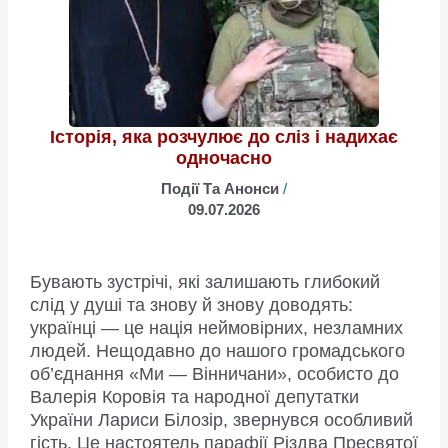
Історія, яка розчулює до сліз і надихає
одночасно
Події Та Анонси
/
09.07.2026
Бувають зустрічі, які залишають глибокий
слід у душі та знову й знову доводять:
українці — це нація неймовірних, незламних
людей. Нещодавно до нашого громадського
об’єднання «Ми — Вінничани», особисто до
Валерія Коровія та народної депутатки
України Лариси Білозір, звернувся особливий
гість. Це настоятель парафії Різдва Пресвятої