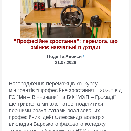
на
фінішну
пряму!
“Професійне зростання”: перемога, що
змінює навчальні підходи!
Події Та Анонси
/
21.07.2026
Нагородження переможців конкурсу
мінігрантів “Професійне зростання – 2026” від
ГО “Ми – Вінничани” та БФ “МХП – Громаді”
ще триває, а ми вже готові поділитися
першими результатами реалізованих
професійних ідей! Олександр Вольтріх –
викладач Барського фахового коледжу
транспорту та будівництва НТУ завдяки