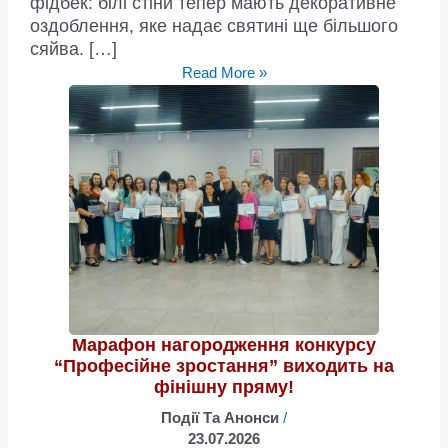
фідбек: білі стіни тепер мають декоративне
оздоблення, яке надає святині ще більшого
сяйва. […]
Від
Read More »
білих
стін
—
до
сучасної
краси
та
духовності!
Марафон нагородження конкурсу
“Професійне зростання” виходить на
фінішну пряму!
Події Та Анонси
/
23.07.2026