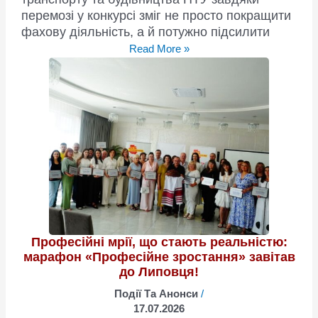
перемозі у конкурсі зміг не просто покращити
фахову діяльність, а й потужно підсилити
“Професійне
Read More »
зростання”:
перемога,
що
змінює
навчальні
підходи!
Професійні мрії, що стають реальністю:
марафон «Професійне зростання» завітав
до Липовця!
Події Та Анонси
/
17.07.2026