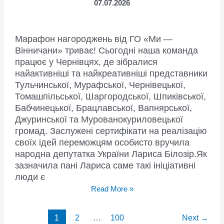
07.07.2026
Марафон нагороджень від ГО «Ми —
Вінничани» триває! Сьогодні наша команда
працює у Чернівцях, де зібралися
найактивніші та найкреативніші представники
Тульчинської, Мурафської, Чернівецької,
Томашпільської, Шаргородської, Шпиківської,
Бабчинецької, Брацлавської, Вапнярської,
Джуринської та Мурованокуриловецької
громад. Заслужені сертифікати на реалізацію
своїх ідей переможцям особисто вручила
народна депутатка України Лариса Білозір.Як
зазначила пані Лариса саме такі ініціативні
люди є
Сила
Read More »
громад:
Лариса
Post
1
2
…
100
Next
→