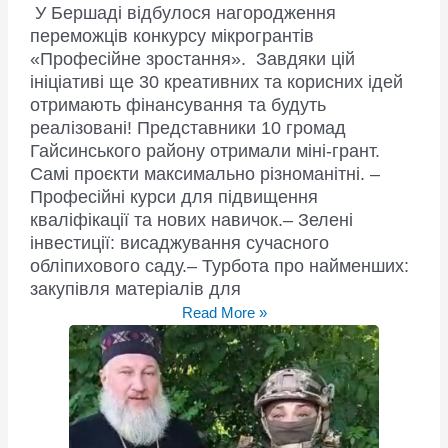
У Бершаді відбулося нагородження
переможців конкурсу мікрогрантів
«Професійне зростання». Завдяки цій
ініціативі ще 30 креативних та корисних ідей
отримають фінансування та будуть
реалізовані! Представники 10 громад
Гайсинського району отримали міні-грант.
Самі проєкти максимально різноманітні. –
Професійні курси для підвищення
кваліфікації та нових навичок.– Зелені
інвестиції: висаджування сучасного
обліпихового саду.– Турбота про найменших:
закупівля матеріалів для
Велика
Read More »
синергія
заради
змін!