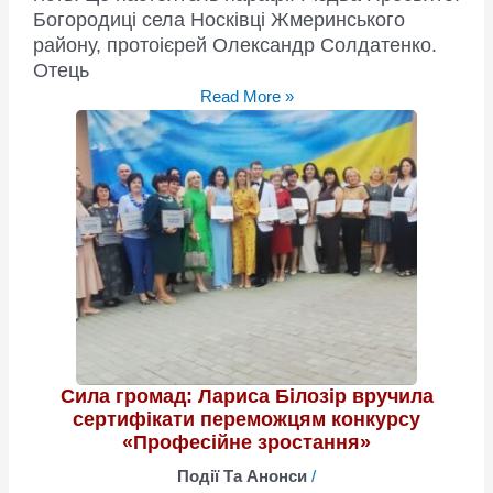
Богородиці села Носківці Жмеринського
району, протоієрей Олександр Солдатенко.
Отець
Історія,
Read More »
яка
розчулює
до
сліз
і
надихає
одночасно
Сила громад: Лариса Білозір вручила
сертифікати переможцям конкурсу
«Професійне зростання»
Події Та Анонси
/