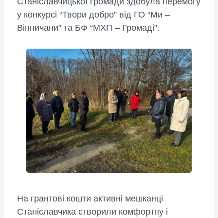
Станіславчицької громади здобула перемогу
у конкурсі “Твори добро” від ГО “Ми –
Вінничани” та БФ “МХП – Громаді”.
На грантові кошти активні мешканці
Станіславчика створили комфортну і