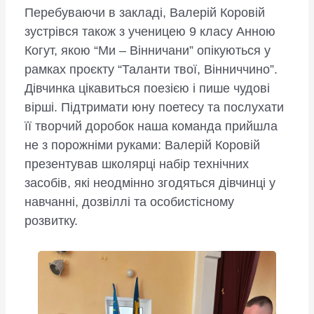
Перебуваючи в закладі, Валерій Коровій
зустрівся також з ученицею 9 класу Анною
Когут, якою “Ми – Вінничани” опікуються у
рамках проєкту “Таланти твої, Вінниччино”.
Дівчинка цікавиться поезією і пише чудові
вірші. Підтримати юну поетесу та послухати
її творчий доробок наша команда прийшла
не з порожніми руками: Валерій Коровій
презентував школярці набір технічних
засобів, які неодмінно згодяться дівчинці у
навчанні, дозвіллі та особистісному
розвитку.