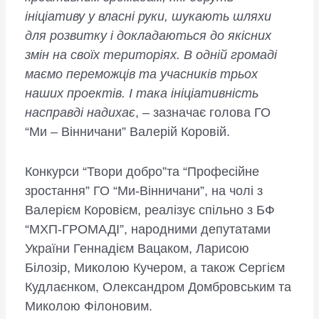
ініціативу у власні руки, шукають шляхи
для розвитку і докладаються до якісних
змін на своїх територіях. В одній громаді
маємо переможців та учасників трьох
наших проектів. І така ініціативність
насправді надихає
, – зазначає голова ГО
“Ми – Вінничани” Валерій Коровій.
Конкурси “Твори добро”та “Професійне
зростання” ГО “Ми-Вінничани”, на чолі з
Валерієм Коровієм, реалізує спільно з БФ
“МХП-ГРОМАДІ”, народними депутатами
України Геннадієм Вацаком, Ларисою
Білозір, Миколою Кучером, а також Сергієм
Кудлаєнком, Олександром Домбровським та
Миколою Філоновим.