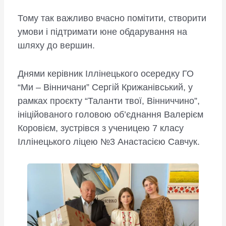
Тому так важливо вчасно помітити, створити
умови і підтримати юне обдарування на
шляху до вершин.
Днями керівник Іллінецького осередку ГО
“Ми – Вінничани” Сергій Крижанівський, у
рамках проєкту “Таланти твої, Вінниччино”,
ініційованого головою об’єднання Валерієм
Коровієм, зустрівся з ученицею 7 класу
Іллінецького ліцею №3 Анастасією Савчук.