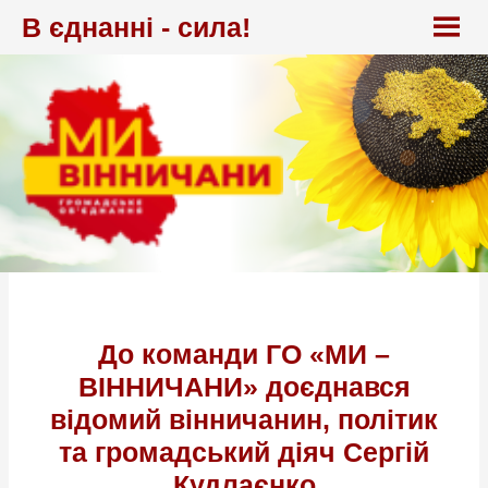
Перейти
В єднанні - сила!
до
вмісту
До команди ГО «МИ –
ВІННИЧАНИ» доєднався
відомий вінничанин, політик
та громадський діяч Сергій
Кудлаєнко