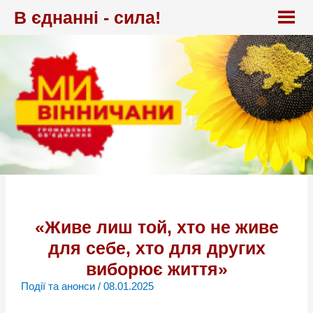
Перейти
В єднанні - сила!
до
вмісту
«Живе лиш той, хто не живе
для себе, хто для других
виборює життя»
Події та анонси
/
08.01.2025