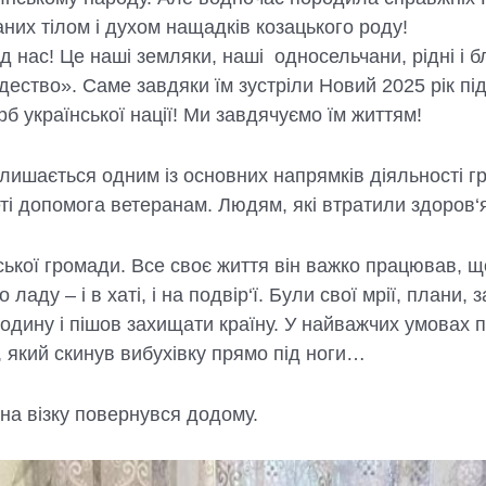
аних тілом і духом нащадків козацького роду!
д нас! Це наші земляки, наші односельчани, рідні і б
ждество». Саме завдяки їм зустріли Новий 2025 рік п
рб української нації! Ми завдячуємо їм життям!
залишається одним із основних напрямків діяльності 
еті допомога ветеранам. Людям, які втратили здоров‘
ської громади. Все своє життя він важко працював, що
ладу – і в хаті, і на подвір‘ї. Були свої мрії, плани
родину і пішов захищати країну. У найважчих умовах 
, який скинув вибухівку прямо під ноги…
 на візку повернувся додому.