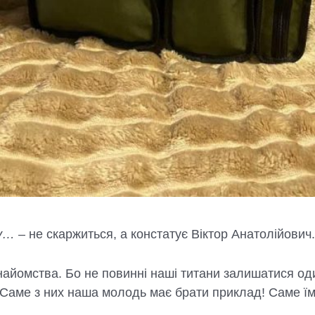
ку…
– не скаржиться, а констатує Віктор Анатолійович.
найомства. Бо не повинні наші титани залишатися оди
 Саме з них наша молодь має брати приклад! Саме їм