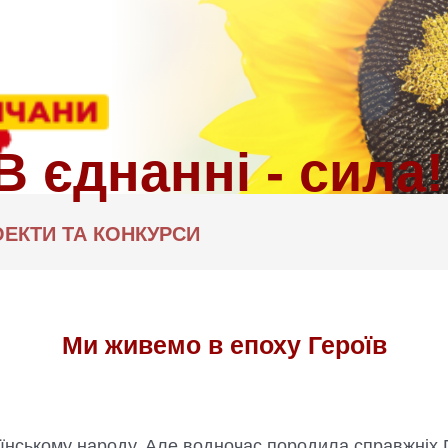
ЕКТИ ТА КОНКУРСИ
Ми живемо в епоху Героїв
їнському народу. Але водночас породила справжніх Г