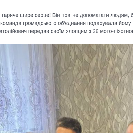
та гаряче щире серце! Він прагне допомагати людям, 
, команда громадського об‘єднання подарувала йому 
натолійович передав своїм хлопцям з 28 мото-піхотно