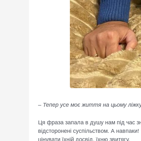
–
Тепер усе моє життя на цьому ліж
Ця фраза запала в душу нам під час з
відсторонені суспільством. А навпаки!
цінувати їхній досвід, їхню звитягу.