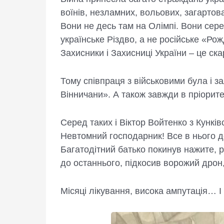
воїнів, незламних, вольових, загартов
Вони не десь там на Олімпі. Вони сере
українське Різдво, а не російське «Ро
Захисники і Захисниці України – це ска
Тому співпраця з військовими була і 
Вінничани». А також завжди в пріорит
Серед таких і Віктор Войтенко з Кунків
Невтомний господарник! Все в нього до 
Багатодітний батько покинув нажите, 
до останнього, підкосив ворожий дрон
Місяці лікування, висока ампутація… І