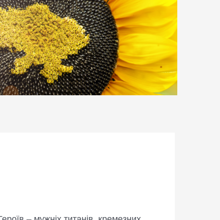
ероїв – мужніх титанів, кремезних