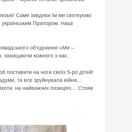
лизькі! Саме завдяки їм ми святкуємо
ід українським Прапором. Наші
громадського об‘єднання «Ми –
я, захищаючи кожного з нас.
б поставити на ноги своїх 5-ро дітей!
, задуми, та все зруйнувала війна…
піхоти, на найважчих позиціях… Стояв