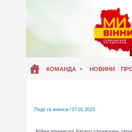
Перейти
до
вмісту
КОМАНДА
НОВИНИ
ПРО
Події та анонси
/
07.01.2025
Війна принесла багато страждань укра