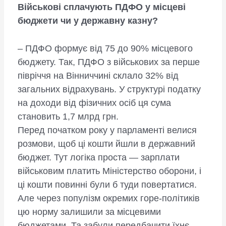
Військові сплачують ПДФО у місцеві
бюджети чи у державну казну?
– ПДФО формує від 75 до 90% місцевого
бюджету. Так, ПДФО з військових за перше
півріччя на Вінниччині склало 32% від
загальних відрахувань. У структурі податку
на доходи від фізичних осіб ця сума
становить 1,7 млрд грн.
Перед початком року у парламенті велися
розмови, щоб ці кошти йшли в державний
бюджет. Тут логіка проста — зарплати
військовим платить Міністерство оборони, і
ці кошти повинні були б туди повертатися.
Але через популізм окремих горе-політиків
цю норму залишили за місцевими
бюджетами. Та забули передбачити їхнє