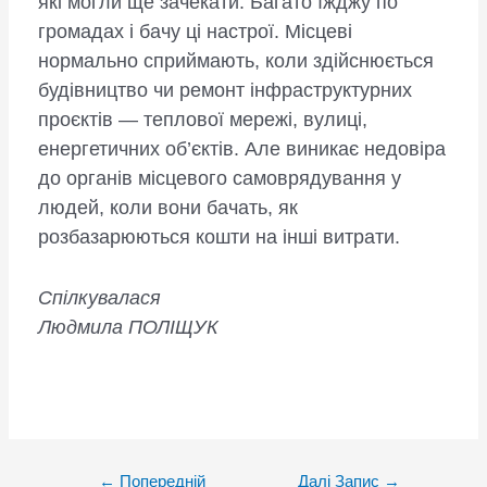
які могли ще зачекати. Багато їжджу по
громадах і бачу ці настрої. Місцеві
нормально сприймають, коли здійснюється
будівництво чи ремонт інфраструктурних
проєктів — теплової мережі, вулиці,
енергетичних об’єктів. Але виникає недовіра
до органів місцевого самоврядування у
людей, коли вони бачать, як
розбазарюються кошти на інші витрати.
Спілкувалася
Людмила ПОЛІЩУК
Post
←
Попередній
Далі Запис
→