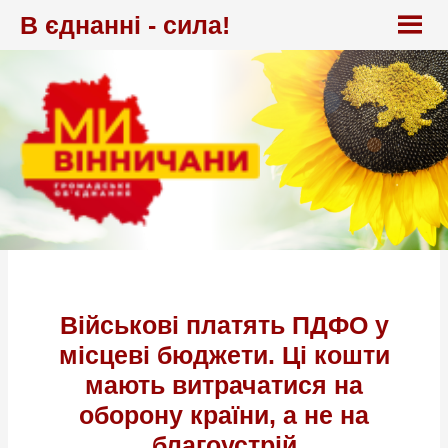
Перейти
В єднанні - сила!
до
вмісту
Військові платять ПДФО у
місцеві бюджети. Ці кошти
мають витрачатися на
оборону країни, а не на
благоустрій