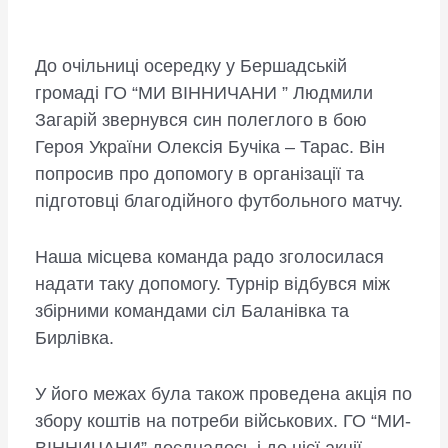
До очільниці осередку у Бершадській
громаді ГО “МИ ВІННИЧАНИ ” Людмили
Загарій звернувся син полеглого в бою
Героя України Олексія Бучіка – Тарас. Він
попросив про допомогу в організації та
підготовці благодійного футбольного матчу.
Наша місцева команда радо зголосилася
надати таку допомогу. Турнір відбувся між
збірними командами сіл Баланівка та
Бирлівка.
У його межах була також проведена акція по
збору коштів на потреби військових. ГО “МИ-
ВІННИЧАНИ” доєдналось і до цієї акції,