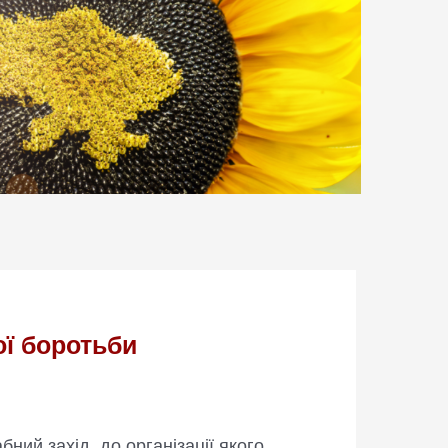
ої боротьби
ний захід, до організації якого