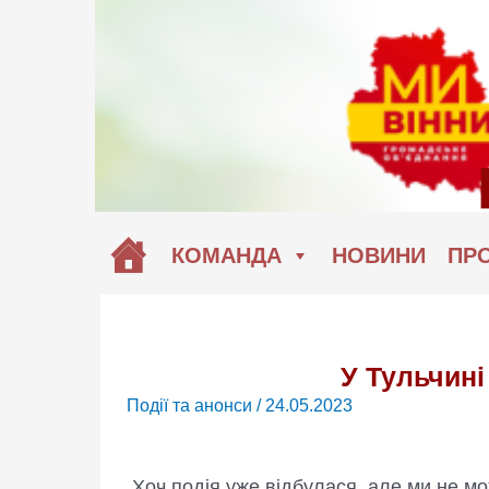
Перейти
до
вмісту
КОМАНДА
НОВИНИ
ПРО
У Тульчині
Події та анонси
/
24.05.2023
Хоч подія уже відбулася, але ми не мо