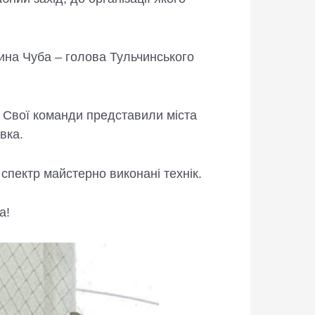
ина Чуба – голова Тульчинського
. Свої команди представили міста
вка.
пектр майстерно виконані технік.
а!