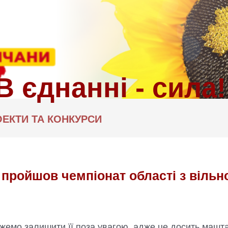
ЕКТИ ТА КОНКУРСИ
 пройшов чемпіонат області з вільн
жемо залишити її поза увагою, адже це досить маштаб