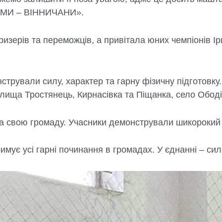
 «МИ – ВІННИЧАНИ».
изерів та переможців, а привітала юних чемпіонів Ір
стрували силу, характер та гарну фізичну підготовку
елища Тростянець, Кирнасівка та Піщанка, село Ободі
 свою громаду. Учасники демонстрували шикорокий с
є усі гарні починання в громадах. У єднанні – сил