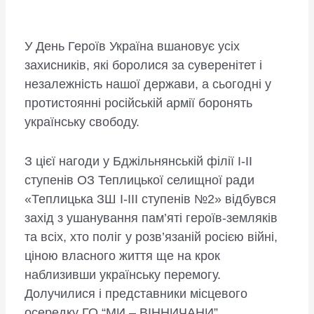
У День Героїв Україна вшановує усіх
захисників, які боролися за суверенітет і
незалежність нашої держави, а сьогодні у
протистоянні російській армії боронять
українську свободу.
З цієї нагоди у Бджільнянській філії І-ІІ
ступенів ОЗ Теплицької селищної ради
«Теплицька ЗШ І-ІІІ ступенів №2» відбувся
захід з ушанування пам’яті героїв-земляків
та всіх, хто поліг у розв’язаній росією війні,
ціною власного життя ще на крок
наблизивши українську перемогу.
Долучилися і представники місцевого
осередку ГО “МИ – ВІННИЧАНИ”.