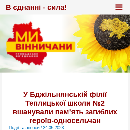
Перейти
В єднанні - сила!
до
вмісту
У Бджільнянській філії
Теплицької школи №2
вшанували пам’ять загиблих
героїв-односельчан
Події та анонси
/
24.05.2023