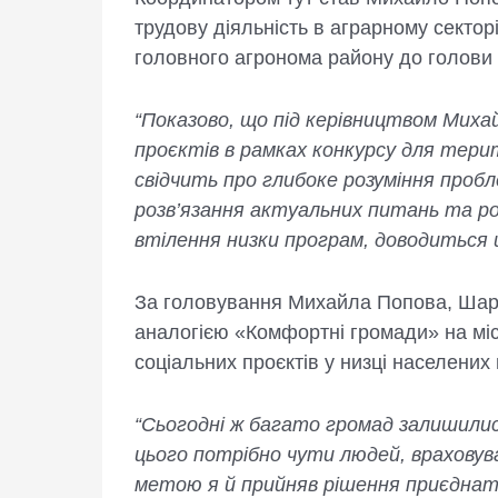
трудову діяльність в аграрному секто
головного агронома району до голови р
“Показово, що під керівництвом Миха
проєктів в рамках конкурсу для тери
свідчить про глибоке розуміння про
розв’язання актуальних питань та роз
втілення низки програм, доводиться 
За головування Михайла Попова, Шар
аналогією «Комфортні громади» на міс
соціальних проєктів у низці населених 
“Сьогодні ж багато громад залишились
цього потрібно чути людей, враховув
метою я й прийняв рішення приєднат