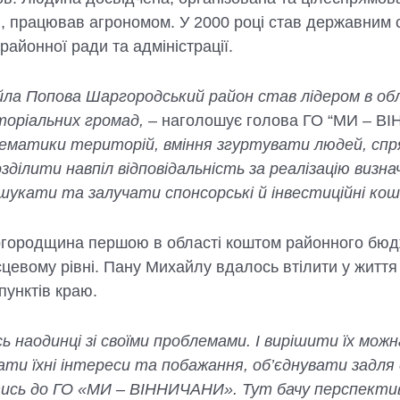
рі, працював агрономом. У 2000 році став державни
айонної ради та адміністрації.
йла Попова Шаргородський район став лідером в обла
торіальних громад,
– наголошує голова ГО “МИ – ВІ
блематики територій, вміння згуртувати людей, сп
ділити навпіл відповідальність за реалізацію визна
шукати та залучати спонсорські й інвестиційні кош
городщина першою в області коштом районного бюдж
цевому рівні. Пану Михайлу вдалось втілити у життя
пунктів краю.
 наодинці зі своїми проблемами. І вирішити їх можн
ати їхні інтереси та побажання, об’єднувати задля 
ись до ГО «МИ – ВІННИЧАНИ». Тут бачу перспектив