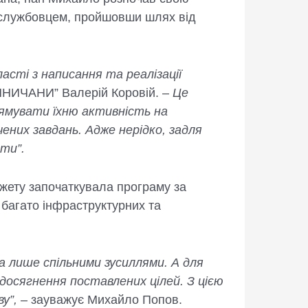
м службовцем, пройшовши шлях від
сті з написання та реалізації
ННИЧАНИ” Валерій Коровій. –
Це
рямувати їхню активність на
чених завдань. Адже нерідко, задля
ти”.
ету започаткувала програму за
 багато інфраструктурних та
а лише спільними зусиллями. А для
досягнення поставлених цілей. З цією
у”,
– зауважує Михайло Попов.