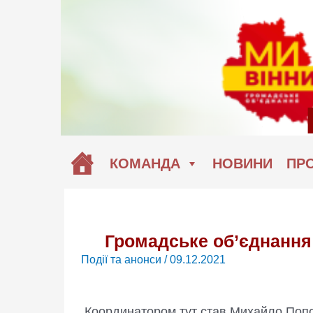
Перейти
до
вмісту
КОМАНДА
НОВИНИ
ПРО
Громадське об’єднання
Події та анонси
/
09.12.2021
Координатором тут став Михайло Попо