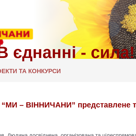
ЕКТИ ТА КОНКУРСИ
 “МИ – ВІННИЧАНИ” представлене т
в. Людина досвідчена, організована та цілеспрямов