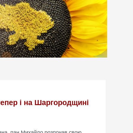
епер і на Шаргородщині
ана, пан Михайло розпочав свою