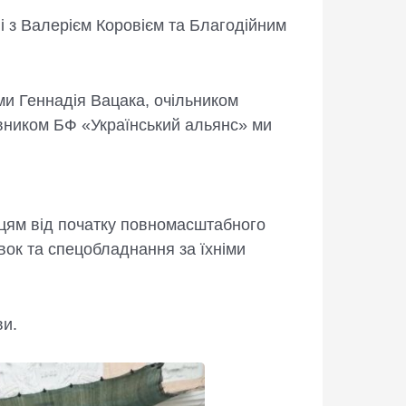
 з Валерієм Коровієм та Благодійним
и Геннадія Вацака, очільником
вником БФ «Український альянс» ми
нцям від початку повномасштабного
вок та спецобладнання за їхніми
ви.