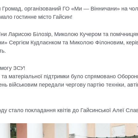
 Громад, організований ГО «Ми — Вінничани» на чолі
ало гостинне місто Гайсин!
їни Ларисою Білозір, Миколою Кучером та помічницям
ни» Сергієм Кудлаєнком та Миколою Філоновим, кері
ть.
могу ЗСУ!
ї та матеріальної підтримки було спрямовано Оборо
нь військовим передали чергову партію техніки, авті
у стало покладання квітів до Гайсинської Алеї Сла