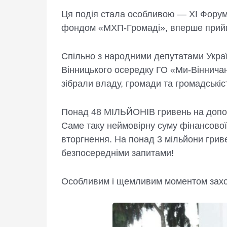
Ця подія стала особливою — XI Форум
фондом «МХП-Громаді», вперше прийм
Спільно з народними депутатами Укра
Вінницького осередку ГО «Ми-Віннича
зібрали владу, громади та громадськіс
Понад 48 МІЛЬЙОНІВ гривень на допо
Саме таку неймовірну суму фінансово
вторгнення. На понад 3 мільйони гриве
безпосередніми запитами!
Особливим і щемливим моментом заход