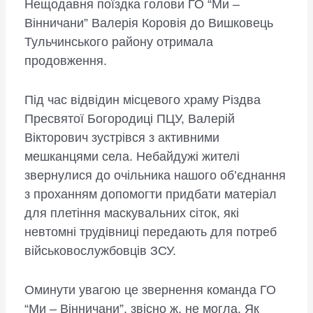
Нещодавня поїздка голови ГО “Ми –
Вінничани” Валерія Коровія до Вишковець
Тульчинського району отримала
продовження.
Під час відвідин місцевого храму Різдва
Пресвятої Богородиці ПЦУ, Валерій
Вікторович зустрівся з активними
мешканцями села. Небайдужі жителі
звернулися до очільника нашого об’єднання
з проханням допомогти придбати матеріал
для плетіння маскувальних сіток, які
невтомні трудівниці передають для потреб
військовослужбовців ЗСУ.
Оминути увагою це звернення команда ГО
“Ми – Вінничани”, звісно ж, не могла. Як