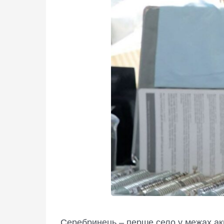
Серебринець – перше село у межах акц