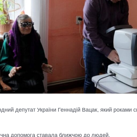
дний депутат України Геннадій Вацак, який роками сис
чна допомога ставала ближчою до людей.