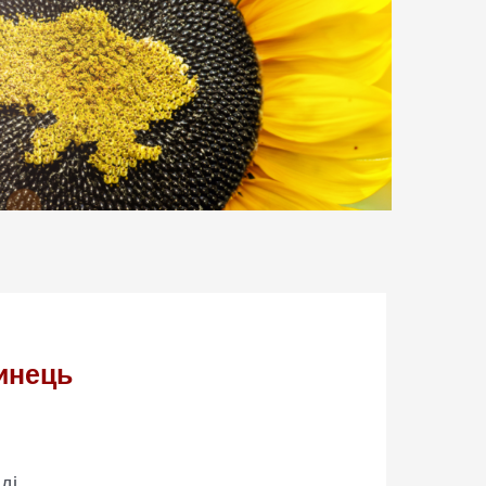
инець
ді.