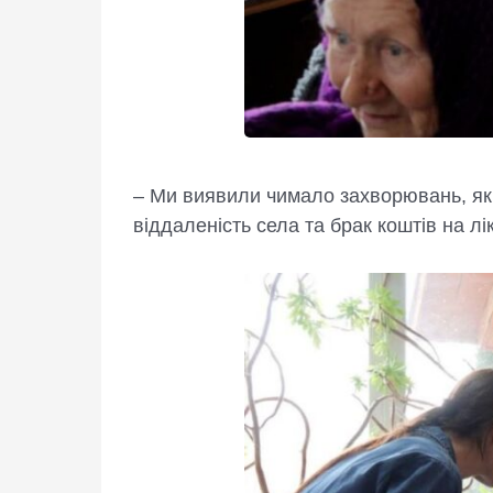
– Ми виявили чимало захворювань, як
віддаленість села та брак коштів на лі