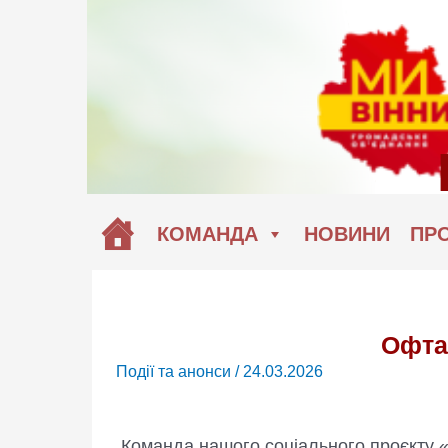
Перейти
до
вмісту
КОМАНДА
НОВИНИ
ПРО
Офта
Події та анонси
/
24.03.2026
Команда нашого соціального проєкту 