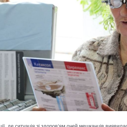
ії, де ситуація зі здоров’ям очей мешканців виявил