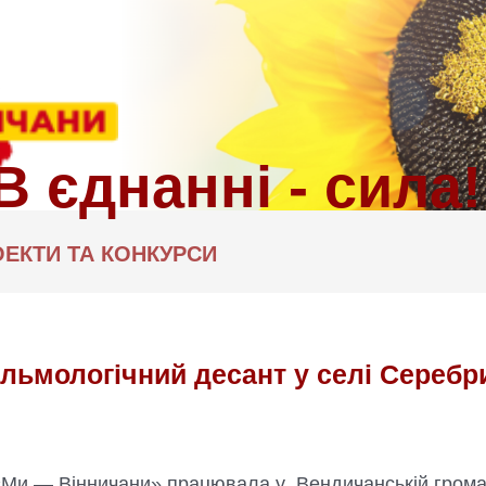
ЕКТИ ТА КОНКУРСИ
льмологічний десант у селі Серебр
«Ми — Вінничани» працювала у Вендичанській грома