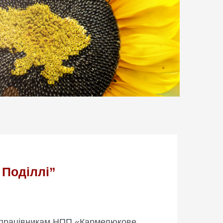
Поділлі”
ає працівникам НПП «Кармелюкове