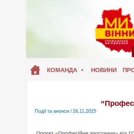
Перейти
до
вмісту
КОМАНДА
НОВИНИ
ПРО
“Профес
Події та анонси
/
26.11.2025
Проєкт «Професійне зростання» від Г