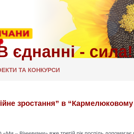
ЕКТИ ТА КОНКУРСИ
ійне зростання” в “Кармелюковому 
О «Ми – Вінничани» вже третій рік поспіль допомаг