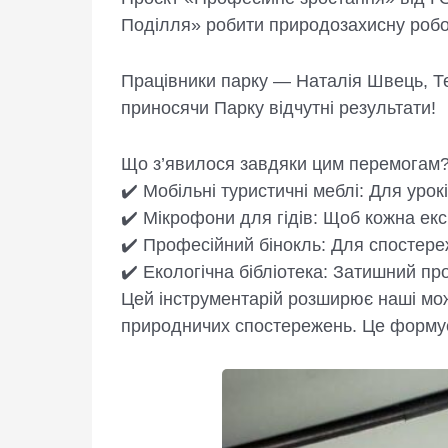
Поділля» робити природозахисну робо
Працівники парку — Наталія Швець, Те
приносячи Парку відчутні результати!
Що з’явилося завдяки цим перемогам
✔️ Мобільні туристичні меблі: Для уро
✔️ Мікрофони для гідів: Щоб кожна ек
✔️ Професійний бінокль: Для спостере
✔️ Екологічна бібліотека: Затишний про
Цей інструментарій розширює наші можл
природничих спостережень. Це формує 