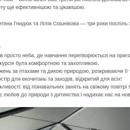
ту ще ефективнішою та цікавішою.
тяна Гнидюк та Лілія Сошнікова — три роки поспіль 
?
ків просто неба, де навчання перетворюється на приго
скурсія була комфортною та захопливою.
жень за птахами та дикою природою, розкриваючи її 
стір для екочитань та заходів, відкритий для всіх!
ивості: від пізнавальних занять на свіжому повітрі 
любов до природи з дитинства і надихає нас на нові