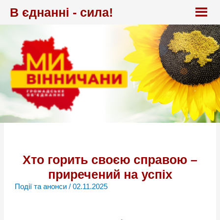
Перейти
В єднанні - сила!
до
вмісту
Хто горить своєю справою –
приречений на успіх
Події та анонси
/
02.11.2025