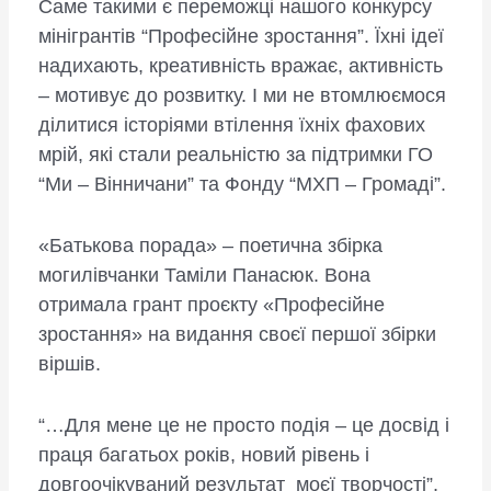
Саме такими є переможці нашого конкурсу
мінігрантів “Професійне зростання”. Їхні ідеї
надихають, креативність вражає, активність
– мотивує до розвитку. І ми не втомлюємося
ділитися історіями втілення їхніх фахових
мрій, які стали реальністю за підтримки ГО
“Ми – Вінничани” та Фонду “МХП – Громаді”.
«Батькова порада» – поетична збірка
могилівчанки Таміли Панасюк. Вона
отримала грант проєкту «Професійне
зростання» на видання своєї першої збірки
віршів.
“…Для мене це не просто подія – це досвід і
праця багатьох років, новий рівень і
довгоочікуваний результат моєї творчості”,