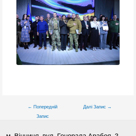
Post
←
Попередній
Далі Запис
→
navigation
Запис
м. Вінниця, вул. Генерала Арабея, 3