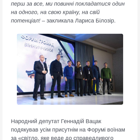
перш за все, ми повинні покладатися один
на одного, на свою країну, на свій
потенціал!
– закликала Лариса Білозір.
Народний депутат Геннадій Вацак
подякував усім присутнім на Форумі воїнам
за «світло, яке веде до справедливого