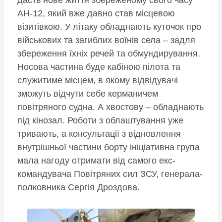
дасть нове життя збереженому свого часу
АН-12, який вже давно став місцевою
візитівкою. У літаку обладнають куточок про
військових та загиблих воїнів села – задля
збереження їхніх речей та обмундирування.
Носова частина буде кабіною пілота та
служитиме місцем, в якому відвідувачі
зможуть відчути себе керманичем
повітряного судна. А хвостову – обладнають
під кінозал. Роботи з облаштування уже
тривають, а консультації з відновлення
внутрішньої частини борту ініціативна група
мала нагоду отримати від самого екс-
командувача Повітряних сил ЗСУ, генерала-
полковника Сергія Дроздова.