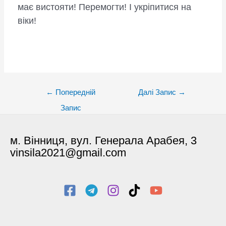
має вистояти! Перемогти! І укріпитися на
віки!
Post
←
Попередній
Далі Запис
→
navigation
Запис
м. Вінниця, вул. Генерала Арабея, 3
vinsila2021@gmail.com