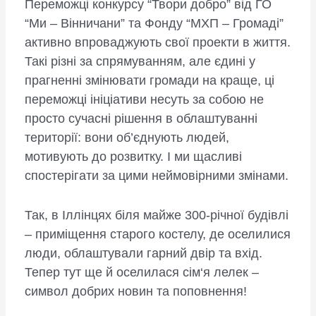
Переможці конкурсу “Твори добро” від ГО
“Ми – Вінничани” та Фонду “МХП – Громаді”
активно впроваджують свої проекти в життя.
Такі різні за спрямуванням, але єдині у
прагненні змінювати громади на краще, ці
переможці ініціативи несуть за собою не
просто сучасні рішення в облаштуванні
території: вони об’єднують людей,
мотивують до розвитку. І ми щасливі
спостерігати за цими неймовірними змінами.
Так, в Іллінцях біля майже 300-річної будівлі
– приміщення старого костелу, де оселилися
люди, облаштували гарний двір та вхід.
Тепер тут ще й оселилася сім‘я лелек –
символ добрих новин та поповнення!