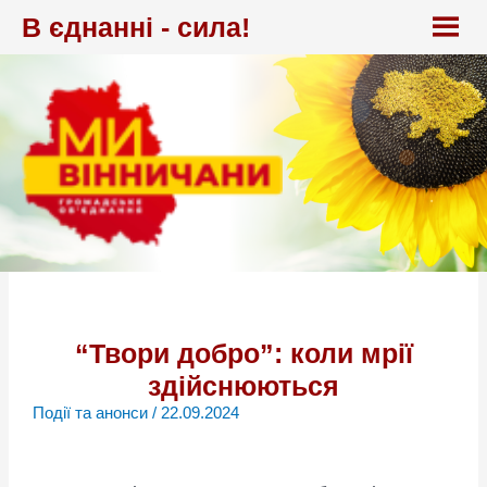
Перейти
В єднанні - сила!
до
вмісту
“Твори добро”: коли мрії
здійснюються
Події та анонси
/
22.09.2024