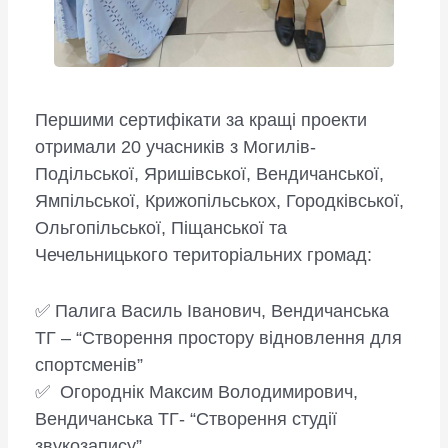
Першими сертифікати за кращі проекти
отримали 20 учасників з Могилів-
Подільської, Яришівської, Вендичанської,
Ямпільської, Крижопільськох, Городківської,
Ольгопільської, Піщанської та
Чечельницького територіальних громад:
✅ Палига Василь Іванович, Вендичанська
ТГ – “Створення простору відновлення для
спортсменів”
✅ Огороднік Максим Володимирович,
Вендичанська ТГ- “Створення студії
звукозапису”