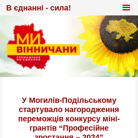
Перейти
В єднанні - сила!
до
вмісту
У Могилів-Подільському
стартувало нагородження
переможців конкурсу міні-
грантів “Професійне
зростання – 2024”