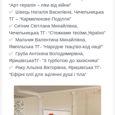
“Арт-терапія – ліки від війни”
✅ Швець Наталія Василівна, Чечельницька
ТГ – “Кармелюкове Поділля”
✅ Ситник Світлана Михайлівна,
Чечельницька ТГ- “Стежками твоїми,Україно”
✅ Мальчик Валентина Михайлівна,
Ямпільська ТГ- “Народне ткацтво-код нації”
✅ Груба Антоніна Володимирівна,
ЯришівськаТГ- “З турботою до захисника”
✅ Раку Альона Вікторівна, Яришівська ТГ-
“Ефірні олії для зціленні душі і тіла”