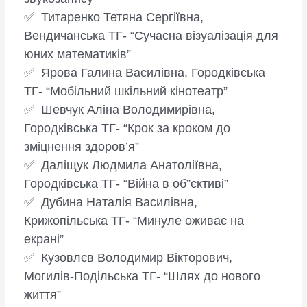
✅ Титаренко Тетяна Сергіївна,
Вендичанська ТГ- “Сучасна візуалізація для
юних математиків”
✅ Ярова Галина Василівна, Городківська
ТГ- “Мобільний шкільний кінотеатр”
✅ Шевчук Аліна Володимирівна,
Городківська ТГ- “Крок за кроком до
зміцнення здоров’я”
✅ Даліщук Людмила Анатоліївна,
Городківська ТГ- “Війна в об”єктиві”
✅ Дубина Наталія Василівна,
Крижопільська ТГ- “Минуле оживає на
екрані”
✅ Кузовлєв Володимир Вікторович,
Могилів-Подільська ТГ- “Шлях до нового
життя”