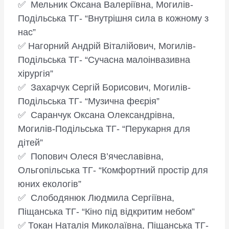
✅ Мельник Оксана Валеріївна, Могилів-
Подільська ТГ- “Внутрішня сила в кожному з
нас”
✅ Нагорний Андрій Віталійович, Могилів-
Подільська ТГ- “Сучасна малоінвазивна
хірургія”
✅ Захарчук Сергій Борисович, Могилів-
Подільська ТГ- “Музична феєрія”
✅ Саранчук Оксана Олександрівна,
Могилів-Подільська ТГ- “Перукарня для
дітей”
✅ Попович Олеся В’ячеславівна,
Ольгопільська ТГ- “Комфортний простір для
юних екологів”
✅ Слободянюк Людмила Сергіївна,
Піщанська ТГ- “Кіно під відкритим небом”
✅ Токан Наталія Миколаївна, Піщанська ТГ-