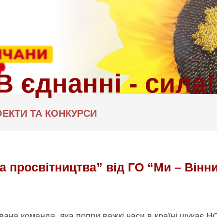
ЕКТИ ТА КОНКУРСИ
а просвітництва” від ГО “Ми – Вінн
ована команда, яка попри важкі часи в країні шукає 