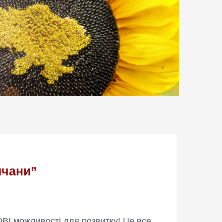
ичани”
НОВІ можливості для розвитку! Це все