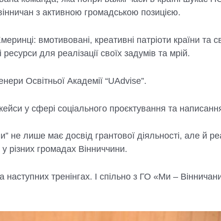
вінничан з активною громадською позицією.
меринці: вмотивовані, креативні патріоти країни та 
ресурси для реалізації своїх задумів та мрій.
енери Освітньої Академії “UAdvise”.
кейси у сфері соціального проєктування та написанн
” не лише має досвід грантової діяльності, але й ре
у різних громадах Вінниччини.
наступних тренінгах. І спільно з ГО «Ми – Вінничани