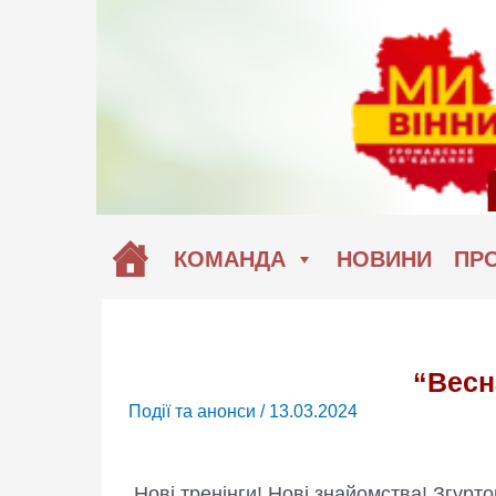
Перейти
до
вмісту
КОМАНДА
НОВИНИ
ПРО
“Весн
Події та анонси
/
13.03.2024
Нові тренінги! Нові знайомства! Згурт