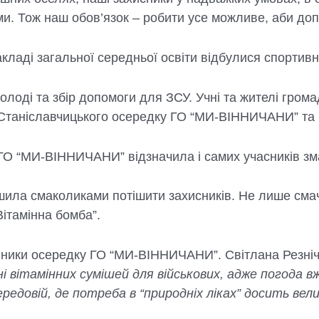
ми. Тож наш обов’язок – робити усе можливе, аби доп
ладі загальної середньої освіти відбулися спортивні 
лоді та збір допомоги для ЗСУ. Учні та жителі грома
 Станіславчицького осередку ГО “МИ-ВІННИЧАНИ” та 
ГО “МИ-ВІННИЧАНИ” відзначила і самих учасників зм
ішила смаколиками потішити захисників. Не лише сма
ітамінна бомба”.
авники осередку ГО “МИ-ВІННИЧАНИ”. Світлана Резніч
 вітамінних сумішей для військових, адже погода вж
 передовій, де потреба в “природніх ліках” досить ве