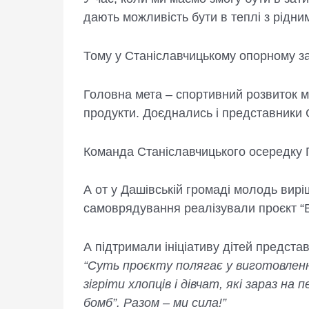
дають можливість бути в теплі з рідни
Тому у Станіславчицькому опорному зак
Головна мета – спортивний розвиток мо
продукти. Доєднались і представники
Команда Станіславчицького осередку 
А от у Дашівській громаді молодь вир
самоврядування реалізували проєкт “В
А підтримали ініціативу дітей предст
“Суть проєкту полягає у виготовленні
зігріти хлопців і дівчат, які зараз на
бомб”. Разом – ми сила!”