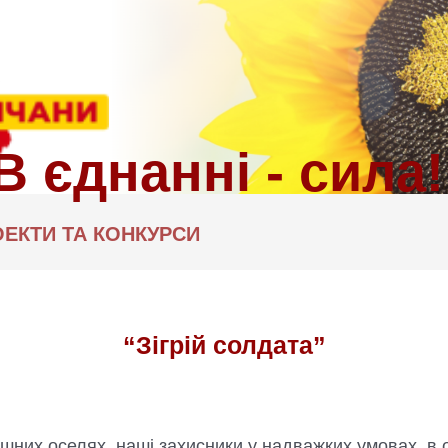
ЕКТИ ТА КОНКУРСИ
“Зігрій солдата”
ишних оселях, наші захисники у надважких умовах, в о