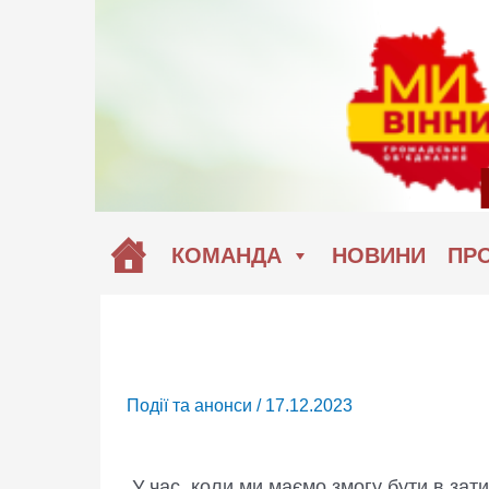
Перейти
до
вмісту
КОМАНДА
НОВИНИ
ПРО
Події та анонси
/
17.12.2023
У час, коли ми маємо змогу бути в зат