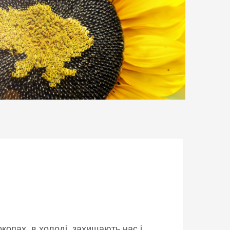
копах, в холоді, захищають нас і