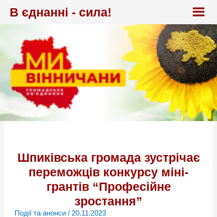
Перейти
В єднанні - сила!
до
вмісту
Шпиківська громада зустрічає
переможців конкурсу міні-
грантів “Професійне
зростання”
Події та анонси
/
20.11.2023