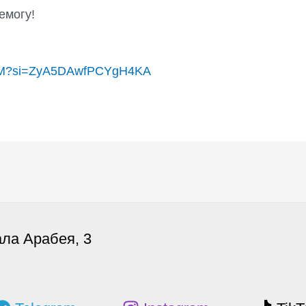
емогу!
3FhM?si=ZyA5DAwfPCYgH4KA
ала Арабея, 3