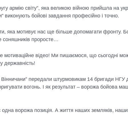
угу армію світу”, яка великою війною прийшла на укр
и” виконують бойові завдання професійно і точно.
ти, яка мотивує нас ще більше допомагати фронту. Бо
ше соняшників проросте…
це мотиваційне відео! Ми пишаємося, що сьогодні мо
у державність!
 – Вінничани” передали штурмовикам 14 бригади НГУ
оригувати вогонь. І як результат – ворожа бойова м
с одна ворожа позиція. А життя наших земляків, наши