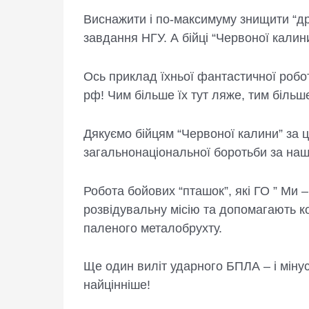
Виснажити і по-максимуму знищити “др
завдання НГУ. А бійці “Червоної калин
Ось приклад їхньої фантастичної робо
рф! Чим більше їх тут ляже, тим біль
Дякуємо бійцям “Червоної калини” за 
загальнонаціональної боротьби за наш
Робота бойових “пташок”, які ГО ” Ми
розвідувальну місію та допомагають к
паленого металобрухту.
Ще один виліт ударного БПЛА – і міну
найцінніше!