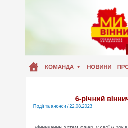
Перейти
до
вмісту
КОМАНДА
НОВИНИ
ПРО
6-річний вінни
Події та анонси
/
22.08.2023
Вінничанин Артем Кучер, у свої 6 років