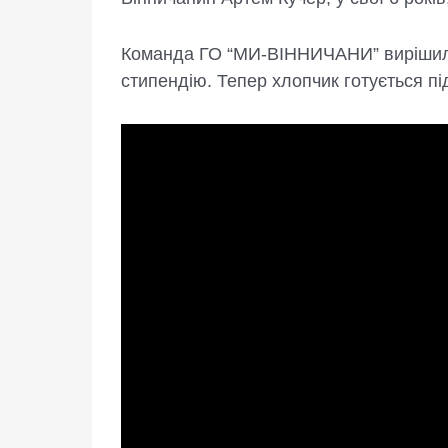
Команда ГО “МИ-ВІННИЧАНИ” вирішила 
стипендію. Тепер хлопчик готується п