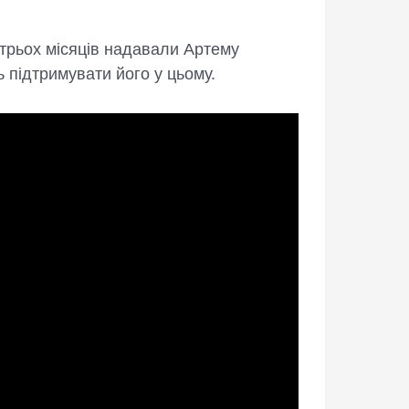
трьох місяців надавали Артему
 підтримувати його у цьому.