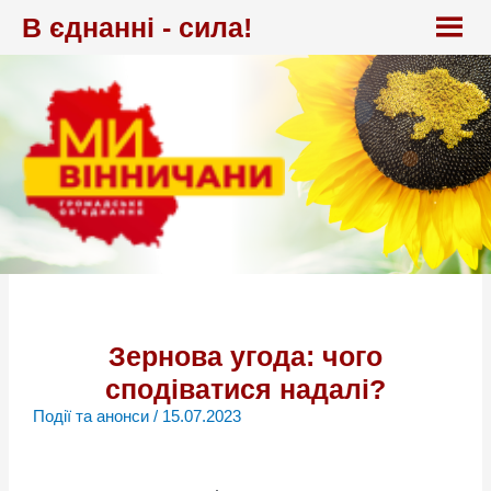
Перейти
В єднанні - сила!
до
вмісту
Зернова угода: чого
сподіватися надалі?
Події та анонси
/
15.07.2023