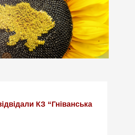
ідвідали КЗ “Гніванська