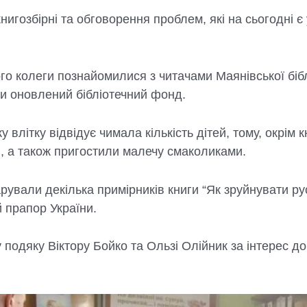
нигозбірні та обговорення проблем, які на сьогодні є 
го колеги познайомилися з читачами Маянівської біблі
ьки оновлений бібліотечний фонд.
 влітку відвідує чимала кількість дітей, тому, окрім 
и, а також пригостили малечу смаколиками.
рували декілька примірників книги “Як зруйнувати рус
 прапор України.
одяку Віктору Бойко та Ользі Олійник за інтерес до б