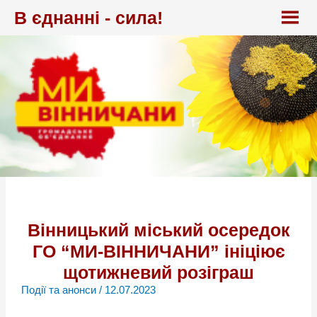
Перейти
В єднанні - сила!
до
вмісту
Вінницький міський осередок
ГО “МИ-ВІННИЧАНИ” ініціює
щотижневий розіграш
Події та анонси
/
12.07.2023