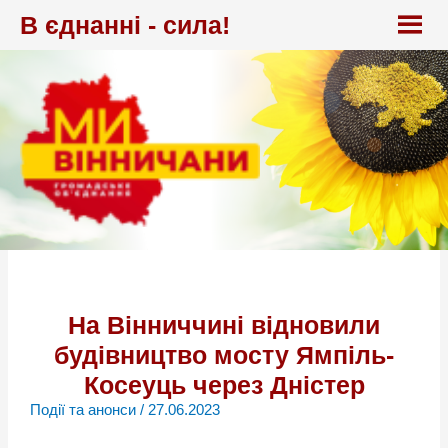
Перейти
В єднанні - сила!
до
вмісту
На Вінниччині відновили
будівництво мосту Ямпіль-
Косеуць через Дністер
Події та анонси
/
27.06.2023