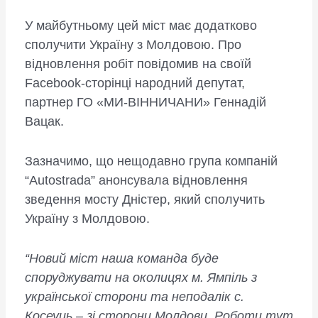
У майбутньому цей міст має додатково
сполучити Україну з Молдовою. Про
відновлення робіт повідомив на cвоїй
Facebook-сторінці народний депутат,
партнер ГО «МИ-ВІННИЧАНИ» Геннадій
Вацак.
Зазначимо, що нещодавно група компаній
“Autostrada” анонсувала відновлення
зведення мосту Дністер, який сполучить
Україну з Молдовою.
“Новий міст наша команда буде
споруджувати на околицях м. Ямпіль з
української сторони та неподалік с.
Косеуць – зі сторони Молдови. Роботи тут