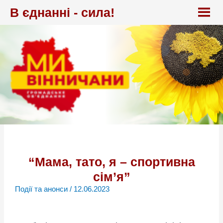
Перейти
В єднанні - сила!
до
вмісту
“Мама, тато, я – спортивна
сім’я”
Події та анонси
/
12.06.2023