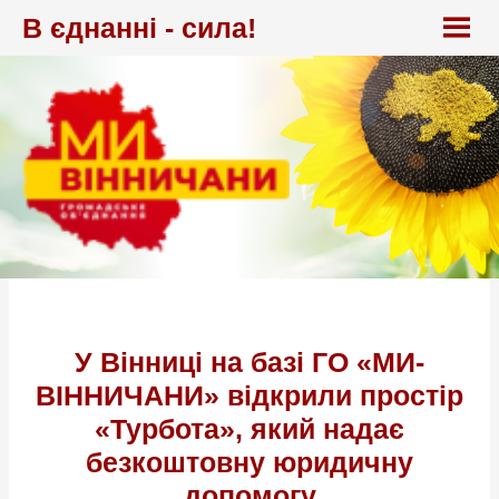
Перейти
В єднанні - сила!
до
вмісту
У Вінниці на базі ГО «МИ-
ВІННИЧАНИ» відкрили простір
«Турбота», який надає
безкоштовну юридичну
допомогу