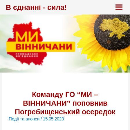
Перейти
В єднанні - сила!
до
вмісту
Команду ГО “МИ –
ВІННИЧАНИ” поповнив
Погребищенський осередок
Події та анонси
/
15.05.2023