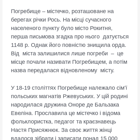
Погребище – містечко, розташоване на
берегах річки Рось. На місці сучасного
населеного пункту було місто Рокитня,
перша письмова згадка про нього датується
1148 р. Однак його повністю знищила орда.
Від міста залишилися лише погреби – це
місце почали називати Погребищем, а потім
назва передалася відновленому місту.
У 18-19 століттях Погребище належало сім’ї
польських магнатів Ржевуських. У цій родині
народилася дружина Оноре де Бальзака
Евеліна. Прославила це містечко і відома
фольклористка, педагог та краєзнавець
Настя Присяжнюк. За своє життя жінці
вдалося зібрати і записати понад 15 000