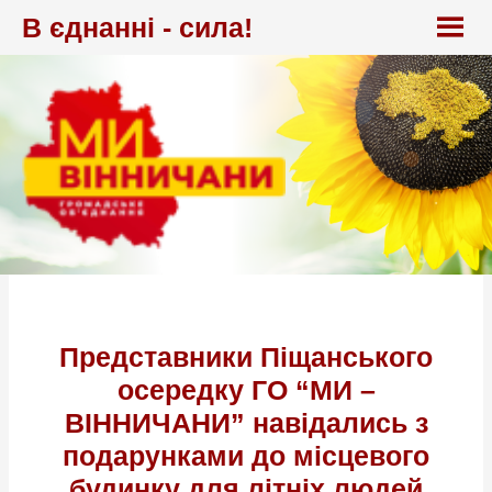
Перейти
В єднанні - сила!
до
вмісту
Представники Піщанського
осередку ГО “МИ –
ВІННИЧАНИ” навідались з
подарунками до місцевого
будинку для літніх людей