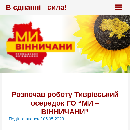
Перейти
В єднанні - сила!
до
вмісту
Розпочав роботу Тиврівський
осередок ГО “МИ –
ВІННИЧАНИ”
Події та анонси
/
05.05.2023