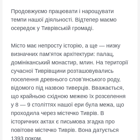
Продовжуємо працювати і нарощувати
темпи нашої діяльності. Відтепер маємо
осередок у Тиврівській громаді.
Місто має непросту історію, а ще — низку
визначних пам’яток архітектури: палац,
домініканський монастир, млин. На території
сучасної Тиврівщини розташовувались
поселення древнього слов’янського роду,
відомого під назвою тиверців. Вважається,
що крайньою східною межею їх розселення
у 8 — 9 століттях нашої ери була межа, що
проходила через містечко Тиврів. В
історичних актах є письмова згадка про
повітове містечко Тиврів. Вона датується
1393 роком.