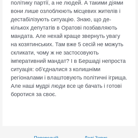
політику партії, а не людей. А такими діями
вони лише озлоблюють місцевих жителів і
дестабілізують ситуацію. Знаю, що де­
кількох депутатів в Оратові позбавляють
мандата. Але нехай краще звернуть увагу
на козятинських. Там вже 5 сесій не можуть
скликати, чому ж не застосовують
імперативний мандат? І в Бершаді непроста
ситуація: об’єдналися з колишніми
регіоналами і влаштовують по­літичні ігрища.
Але наші мудрі люди все це бачать і готові
боротися за своє.
Post
←
Попередній
Далі Запис
→