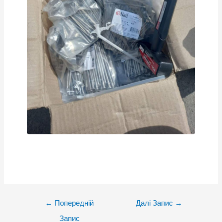
Post
←
Попередній
Далі Запис
→
navigation
Запис