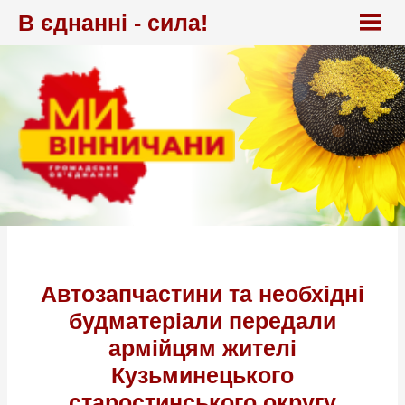
Перейти
В єднанні - сила!
до
вмісту
Автозапчастини та необхідні
будматеріали передали
армійцям жителі
Кузьминецького
старостинського округу