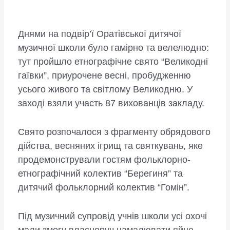
Днями на подвір’ї Оратівської дитячої
музичної школи було гамірно та велелюдно:
тут пройшло етнографічне свято “Великодні
гаївки”, приурочене весні, пробудженню
усього живого та світлому Великодню. У
заході взяли участь 87 вихованців закладу.
Свято розпочалося з фрагменту обрядового
дійства, весняних ігрищ та святкувань, яке
продемонстрували гостям фольклорно-
етнографічний колектив “Берегиня” та
дитячий фольклорний колектив “Гомін”.
Під музичний супровід учнів школи усі охочі
мали змогу власноруч намалювати яйце-