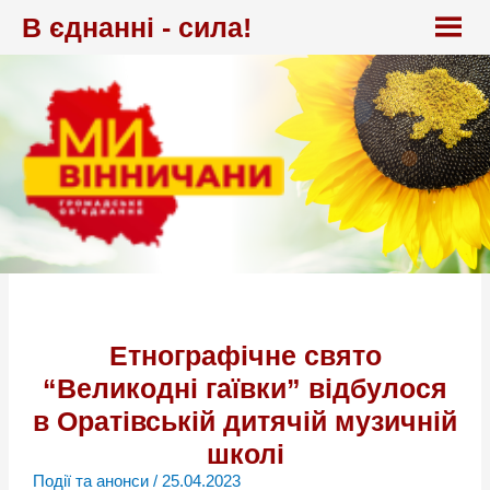
Перейти
В єднанні - сила!
до
вмісту
Етнографічне свято
“Великодні гаївки” відбулося
в Оратівській дитячій музичній
школі
Події та анонси
/
25.04.2023