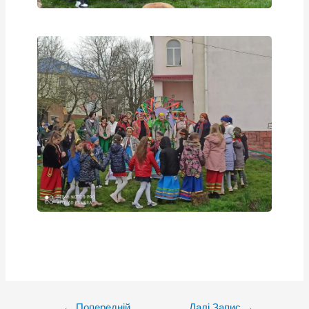
Post
←
Попередній
Далі Запис
→