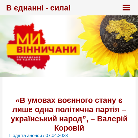
Перейти
В єднанні - сила!
до
вмісту
«В умовах воєнного стану є
лише одна політична партія –
український народ”, – Валерій
Коровій
Події та анонси
/
07.04.2023