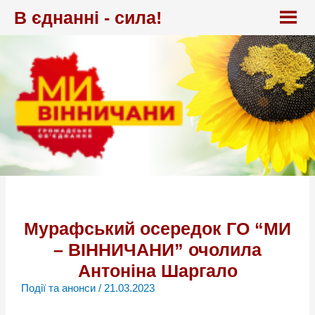
Перейти
В єднанні - сила!
до
вмісту
Мурафський осередок ГО “МИ
– ВІННИЧАНИ” очолила
Антоніна Шаргало
Події та анонси
/
21.03.2023