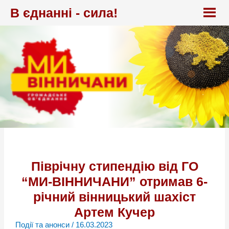
Перейти
В єднанні - сила!
до
вмісту
Піврічну стипендію від ГО
“МИ-ВІННИЧАНИ” отримав 6-
річний вінницький шахіст
Артем Кучер
Події та анонси
/
16.03.2023