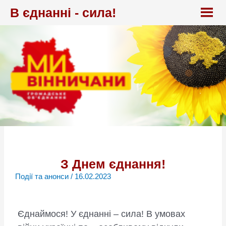
Перейти
В єднанні - сила!
до
вмісту
З Днем єднання!
Події та анонси
/
16.02.2023
Єднаймося! У єднанні – сила! В умовах