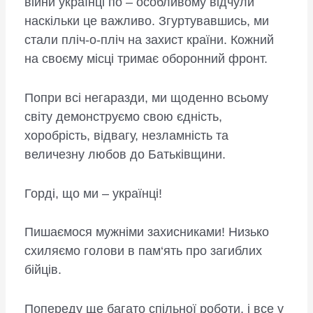
війни українці по – особливому відчули
наскільки це важливо. Згуртувавшись, ми
стали пліч-о-пліч на захист країни. Кожний
на своєму місці тримає оборонний фронт.
Попри всі негаразди, ми щоденно всьому
світу демонструємо свою єдність,
хоробрість, відвагу, незламність та
величезну любов до Батьківщини.
Горді, що ми – українці!
Пишаємося мужніми захисниками! Низько
схиляємо голови в пам‘ять про загиблих
бійців.
Попереду ще багато спільної роботи, і все у