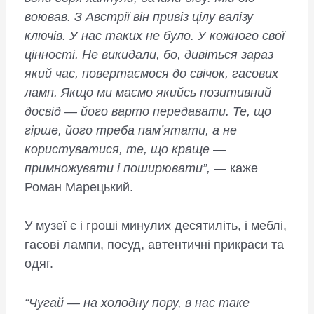
воював. З Австрії він привіз цілу валізу
ключів. У нас таких не було. У кожного свої
цінності. Не викидали, бо, дивіться зараз
який час, повертаємося до свічок, гасових
ламп. Якщо ми маємо якийсь позитивний
досвід — його варто передавати. Те, що
гірше, його треба памʼятати, а не
користуватися, те, що краще —
примножувати і поширювати”,
— каже
Роман Марецький.
У музеї є і гроші минулих десятиліть, і меблі,
гасові лампи, посуд, автентичні прикраси та
одяг.
“Чугай — на холодну пору, в нас таке