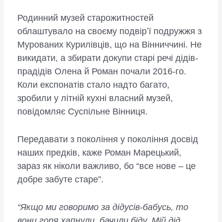
Родинний музей старожитностей
облаштувало на своєму подвірʼї подружжя з
Мурованих Курилівців, що на Вінниччині. Не
викидати, а збирати докупи старі речі дідів-
прадідів Олена й Роман почали 2016-го.
Коли експонатів стало надто багато,
зробили у літній кухні власний музей,
повідомляє Суспільне Вінниця.
Передавати з покоління у покоління досвід
наших предків, каже Роман Марецький,
зараз як ніколи важливо, бо “все нове – це
добре забуте старе”.
“Якщо ми говоримо за дідусів-бабусь, то
вони горя хапнули, бачили біду. Мій дід