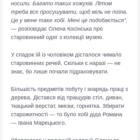
носили. Багато таких кожухів. Літом
треба все просушувати, щоб міль не поїла.
Це у мене таке хобі. Мені це подобається”,
— розповідає Олена Косінська про
старовинний одяг з колекції музею.
У спадок їй із чоловіком дісталося чимало
старовинних речей. Скільки є наразі — не
знає, бо лише почали підраховувати.
Більшість предметів побуту і знарядь праці з
дерева. Дістався від пращурів стіл, диван,
ткацький верстат, миски, горнятка. Збирати
старожитності — то було хобі діда Романа
— Івана Марецького.