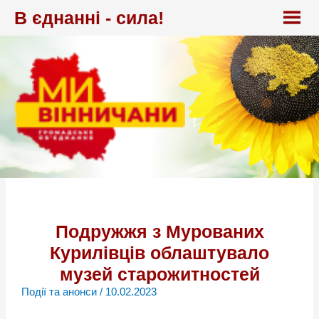
Перейти
В єднанні - сила!
до
вмісту
Подружжя з Мурованих
Курилівців облаштувало
музей старожитностей
Події та анонси
/
10.02.2023