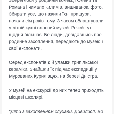
Збереглося у родинній колекції Олени та
Романа і чимало килимів, вишиванок, фото.
Збирати усе, що нажили їхні пращури,
почали сім років тому. З часом облаштували
у літній кухні власний музей. Речей тут
щодня більшає. Бо люди, довідавшись про
родинне захоплення, передають до музею і
свої експонати.
Серед експонатів є й уламки трипільської
кераміки. Знайшли їх під час експедиції у
Мурованих Курилівцях, на березі Дністра.
У музей на екскурсії до них тепер приходять
місцеві школярі.
“Діти з захопленням слухали. Дивилися. Бо