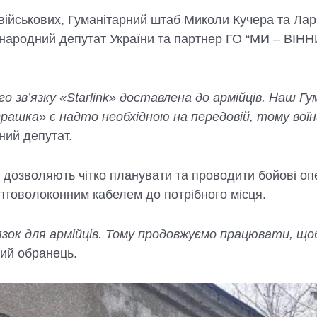
 військових, Гуманітарний штаб Миколи Кучера та Лар
це народний депутат України та партнер ГО “МИ – ВІ
о зв’язку «Starlink» доставлена до армійців. Наш 
грашка» є надто необхідною на передовій, тому воїн
ний депутат.
дозволяють чітко планувати та проводити бойові опер
оптоволоконним кабелем до потрібного місця.
’язок для армійців. Тому продовжуємо працювати, щ
ий обранець.