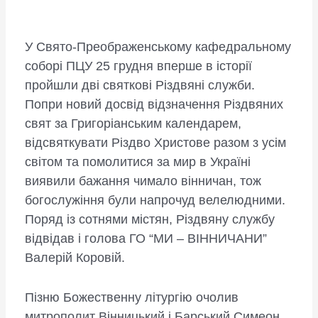
У Свято-Преображенському кафедральному
соборі ПЦУ 25 грудня вперше в історії
пройшли дві святкові Різдвяні служби.
Попри новий досвід відзначення Різдвяних
свят за Григоріанським календарем,
відсвяткувати Різдво Христове разом з усім
світом та помолитися за мир в Україні
виявили бажання чимало вінничан, тож
богослужіння були напрочуд велелюдними.
Поряд із сотнями містян, Різдвяну службу
відвідав і голова ГО “МИ – ВІННИЧАНИ”
Валерій Коровій.
Пізню Божественну літургію очолив
митрополит Вінницький і Барський Симеон.