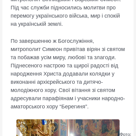
Під час служби підносились молитви про
перемогу українського війська, мир і спокій
на українській землі.
По завершенню ж Богослужіння,
митрополит Симеон привітав вірян зі святом
та побажав усім миру, любові та злагоди.
Піднесеного настрою та щирої радості від
народження Христа додавали колядки у
виконанні архієрейського та дитячо-
молодіжного хору. Свої вітання зі святом
адресували парафіянам і учасники народно-
аматорського хору “Берегиня”.
Фото: