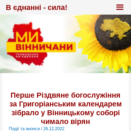
Перейти
В єднанні - сила!
до
вмісту
Перше Різдвяне богослужіння
за Григоріанським календарем
зібрало у Вінницькому соборі
чимало вірян
Події та анонси
/
26.12.2022