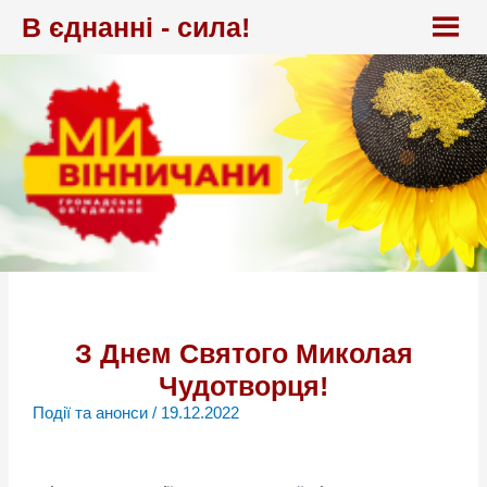
Перейти
В єднанні - сила!
до
вмісту
З Днем Святого Миколая
Чудотворця!
Події та анонси
/
19.12.2022