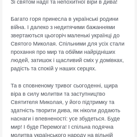
Зі святом надії та непохитної віри в дива!
Багато горя принесла в українські родини
війна. І далеко з недитячими бажаннями
звертаються цьогоріч маленькі українці до
Святого Миколая. Спільними для усіх стали
прохання про мир та обійми найрідніших
людей, затишок і щасливий сміх у домівках,
радість та спокій у наших серцях.
Та в сповненому тривог сьогоденні, щира
віра в силу молитви та заступництво
Святителя Миколая, у його підтримку та
здатність творити дива, як ніколи додають
наснаги і впевненості: усе збудеться. Буде
мир! І буде Перемога! І спільна подячна
молитва українського народу на вільній