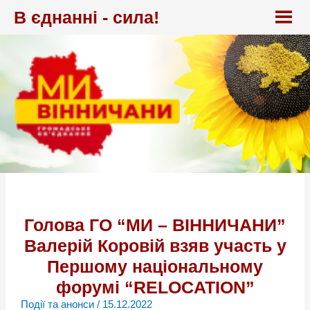
Перейти
В єднанні - сила!
до
вмісту
Голова ГО “МИ – ВІННИЧАНИ”
Валерій Коровій взяв участь у
Першому національному
форумі “RELOCATION”
Події та анонси
/
15.12.2022