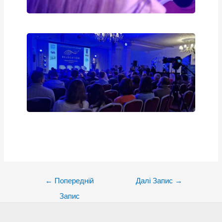
Post
←
Попередній
Далі Запис
→
navigation
Запис