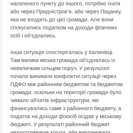
населеного пункту до іншого, потрібно їхати
або через Придністров’я, або через Піщанку,
яка не входить до цієї громади. Але вони
спокусились податком на доходи фізичних
осіб і об’єднались.
Інша ситуація спостерігалась у Калинівці.
Там велика міська громада об’єдналась із
невеличким сільцем поруч. У результаті
почали виникати конфліктні ситуації через
ПДФО між районним бюджетом та бюджетом
громади, оскільки на території громади було
чимало об’єктів інфраструктури, які
фінансувались саме з районного бюджету, а
податок на доходи фізосіб осідав у міському
бюджеті. У результаті районний бюджет
недоотримував кошти, аби виплачувати