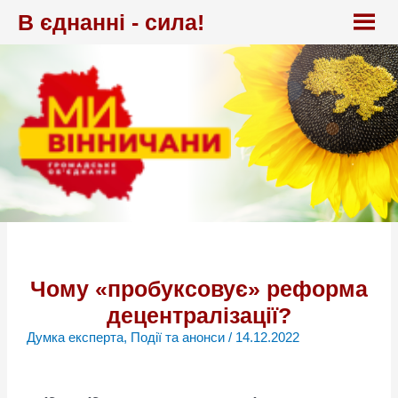
Перейти
В єднанні - сила!
до
вмісту
Чому «пробуксовує» реформа
децентралізації?
Думка експерта
,
Події та анонси
/
14.12.2022