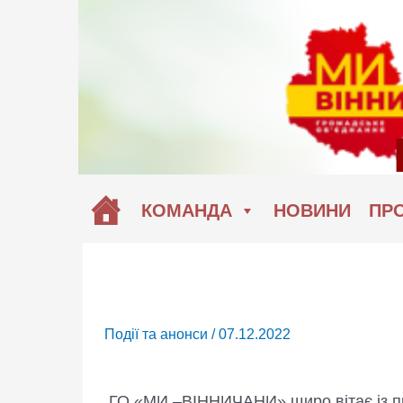
Перейти
до
вмісту
КОМАНДА
НОВИНИ
ПРО
Події та анонси
/
07.12.2022
ГО «МИ –ВІННИЧАНИ» щиро вітає із пр