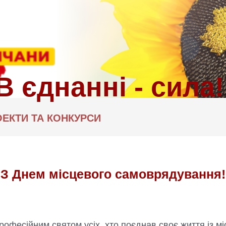
ЕКТИ ТА КОНКУРСИ
З Днем місцевого самоврядування!
офесійним святом усіх, хто поєднав своє життя із 