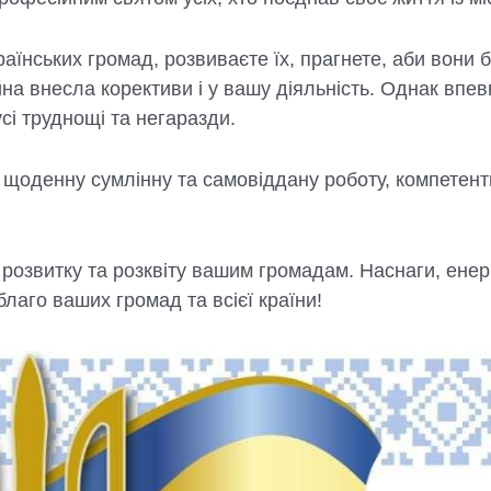
країнських громад, розвиваєте їх, прагнете, аби вон
йна внесла корективи і у вашу діяльність. Однак впев
сі труднощі та негаразди.
 щоденну сумлінну та самовіддану роботу, компетентн
розвитку та розквіту вашим громадам. Наснаги, енергі
 благо ваших громад та всієї країни!