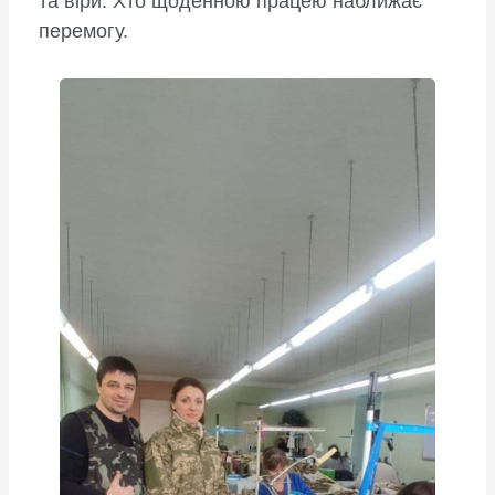
та віри. Хто щоденною працею наближає
перемогу.