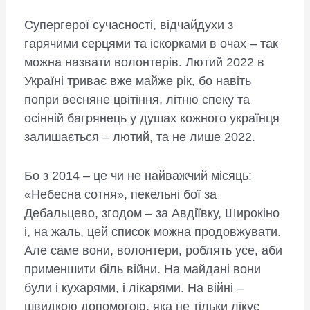
Супергерої сучасності, відчайдухи з
гарячими серцями та іскорками в очах – так
можна назвати волонтерів. Лютий 2022 в
Україні триває вже майже рік, бо навіть
попри весняне цвітіння, літню спеку та
осінній багрянець у душах кожного українця
залишається – лютий, та не лише 2022.
Бо з 2014 – це чи не найважчий місяць:
«Небесна сотня», пекельні бої за
Дебальцево, згодом – за Авдіївку, Широкіно
і, на жаль, цей список можна продовжувати.
Але саме вони, волонтери, роблять усе, аби
применшити біль війни. На майдані вони
були і кухарями, і лікарями. На війні –
швидкою допомогою, яка не тільки лікує